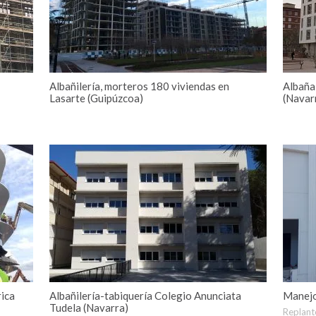
Albañilería, morteros 180 viviendas en
Albañal
Lasarte (Guipúzcoa)
(Navar
rica
Albañilería-tabiquería Colegio Anunciata
Manejo
Tudela (Navarra)
Replant