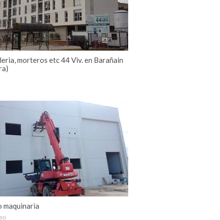
eria, morteros etc 44 Viv. en Barañain
ra)
 maquinaria
eo