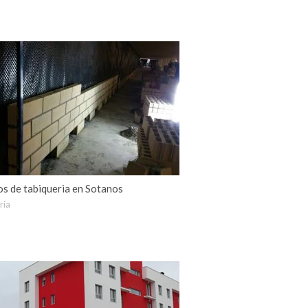
os de tabiqueria en Sotanos
ría